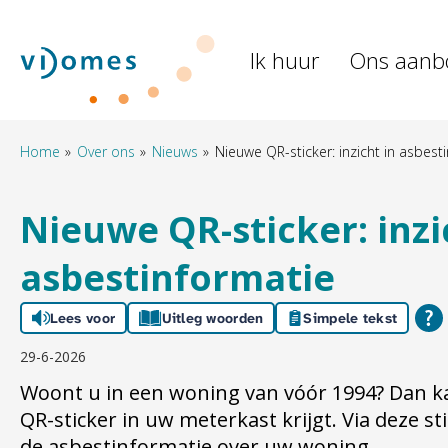
Naar de homepage
Ik huur
Ons aanb
Naar hoofdinhoud
Naar hoofdnavigatiemenu
Naar zoeken
Home
Over ons
Nieuws
Nieuwe QR-sticker: inzicht in asbest
Nieuwe QR-sticker: inzi
asbestinformatie
Lees voor
Uitleg woorden
Simpele tekst
29-6-2026
Woont u in een woning van vóór 1994? Dan ka
QR-sticker in uw meterkast krijgt. Via deze st
de asbestinformatie over uw woning.