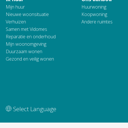
Contactinformatie
Mijn huur
Huurwoning
Nieuwe woonsituatie
Koopwoning
Verhuizen
Andere ruimtes
Samen met Vidomes
Reparatie en onderhoud
Mijn woonomgeving
Duurzaam wonen
Gezond en veilig wonen
Vertaal deze pagina
Select Language