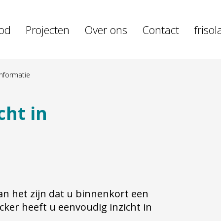
od
Projecten
Over ons
Contact
friso
informatie
cht in
n het zijn dat u binnenkort een
icker heeft u eenvoudig inzicht in