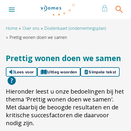
Naar de homepage
Ga naar Hoofd
Home
Over ons
Doelenkaart (ondernemingsplan)
Prettig wonen doen we samen
Naar hoofdinhoud
Naar hoofdnavigatiemenu
Naar zoeken
Prettig wonen doen we samen
Lees voor
Uitleg woorden
Simpele tekst
Hieronder leest u onze bedoelingen bij het
thema 'Prettig wonen doen we samen'.
Met daarbij de beoogde resultaten en de
kritische succesfactoren die daarvoor
nodig zijn.