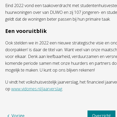
Eind 2022 vond een taakoverdracht met studentenhuisvest
huurwoningen over van DUWO en zij 107 jongeren- en stude
geldt dat de woningen beter passen bij hun primaire taak.
Een vooruitblik
Ook stelden we in 2022 een nieuwe strategische visie en o
doorpakken’ is daar de titel van. Want veel van onze maatsc
voor elkaar. Denk aan leefbaarheid, verduurzamen en versn
komende periode samen met onze huurders en partners d
mogelijk te maken. U kunt op ons blijven rekenen!
U vindt het volkshuisvestelijk jaarverslag, het financieel jaar
op
www.vidomes.nl/jaarverslag
.
Vorige
Overzicht