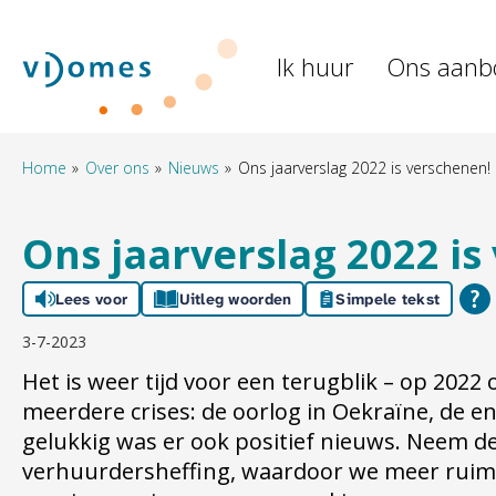
Naar de homepage
Ik huur
Ons aanb
Naar hoofdinhoud
Naar hoofdnavigatiemenu
Naar zoeken
Home
Over ons
Nieuws
Ons jaarverslag 2022 is verschenen!
Ons jaarverslag 2022 is
Lees voor
Uitleg woorden
Simpele tekst
3-7-2023
Het is weer tijd voor een terugblik – op 2022 
meerdere crises: de oorlog in Oekraïne, de e
gelukkig was er ook positief nieuws. Neem de
verhuurdersheffing, waardoor we meer ruimt