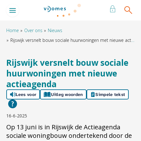
Naar de homepage
Ga naar Hoofd
Home
Over ons
Nieuws
Rijswijk versnelt bouw sociale huurwoningen met nieuwe actieagenda
Naar hoofdinhoud
Naar hoofdnavigatiemenu
Naar zoeken
Rijswijk versnelt bouw sociale
huurwoningen met nieuwe
actieagenda
Lees voor
Uitleg woorden
Simpele tekst
16-6-2025
Op 13 juni is in Rijswijk de Actieagenda
sociale woningbouw ondertekend door de