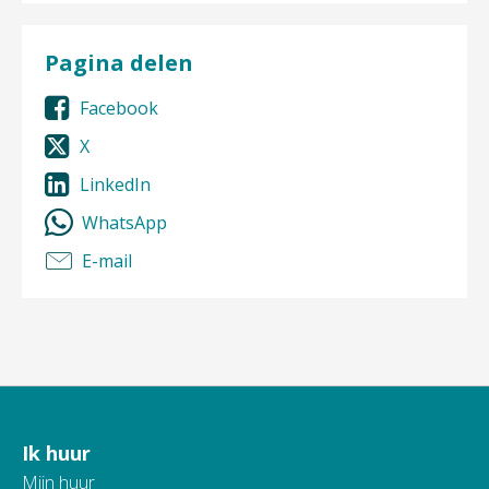
Pagina delen
Facebook
X
LinkedIn
WhatsApp
E-mail
Ik huur
Contactinformatie
Mijn huur