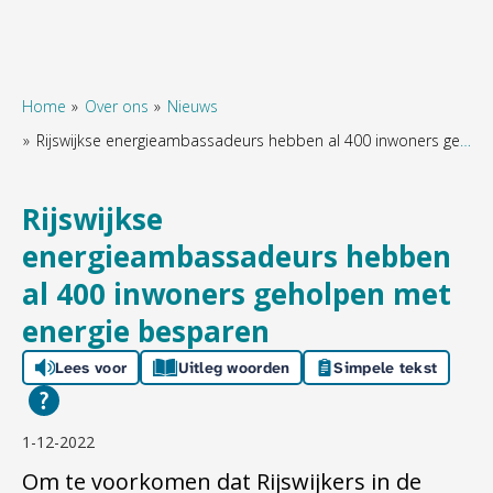
Home
Over ons
Nieuws
Rijswijkse energieambassadeurs hebben al 400 inwoners geholpen met energie besparen
Naar hoofdinhoud
Naar hoofdnavigatiemenu
Naar zoeken
Rijswijkse
energieambassadeurs hebben
al 400 inwoners geholpen met
energie besparen
Lees voor
Uitleg woorden
Simpele tekst
1-12-2022
Om te voorkomen dat Rijswijkers in de