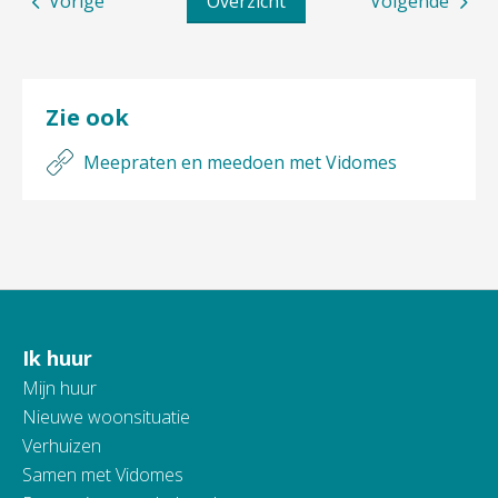
Vorige
Overzicht
Volgende
Zie ook
Meepraten en meedoen met Vidomes
Ik huur
Contactinformatie
Mijn huur
Nieuwe woonsituatie
Verhuizen
Samen met Vidomes