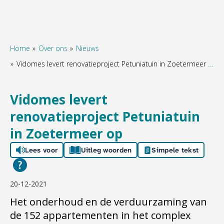
Home
Over ons
Nieuws
Vidomes levert renovatieproject Petuniatuin in Zoetermeer op
Naar hoofdinhoud
Naar hoofdnavigatiemenu
Naar zoeken
Vidomes levert
renovatieproject Petuniatuin
in Zoetermeer op
Lees voor
Uitleg woorden
Simpele tekst
20-12-2021
Het onderhoud en de verduurzaming van
de 152 appartementen in het complex