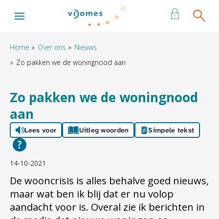
Naar de homepage
Ga naar Hoofd
Home
Over ons
Nieuws
Zo pakken we de woningnood aan
Naar hoofdinhoud
Naar hoofdnavigatiemenu
Naar zoeken
Zo pakken we de woningnood
aan
Lees voor
Uitleg woorden
Simpele tekst
14-10-2021
De wooncrisis is alles behalve goed nieuws,
maar wat ben ik blij dat er nu volop
aandacht voor is. Overal zie ik berichten in