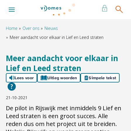
Naar de homepage
Ga naar Hoofd
Home
Over ons
Nieuws
Meer aandacht voor elkaar in Lief en Leed straten
Naar hoofdinhoud
Naar hoofdnavigatiemenu
Naar zoeken
Meer aandacht voor elkaar in
Lief en Leed straten
Lees voor
Uitleg woorden
Simpele tekst
21-10-2021
De pilot in Rijswijk met inmiddels 9 Lief en
Leed straten is een groot succes. Alle
reden dus om het project uit te breiden.