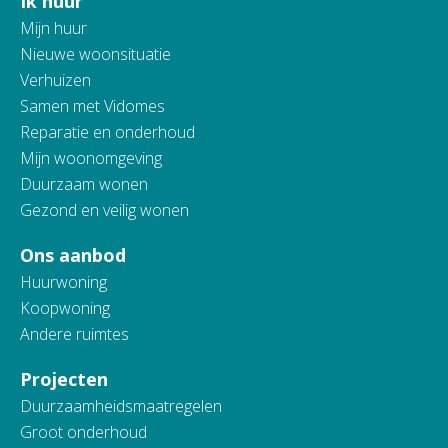
Ik huur
Contactinformatie
Mijn huur
Nieuwe woonsituatie
Verhuizen
Samen met Vidomes
Reparatie en onderhoud
Mijn woonomgeving
Duurzaam wonen
Gezond en veilig wonen
Ons aanbod
Huurwoning
Koopwoning
Andere ruimtes
Projecten
Duurzaamheidsmaatregelen
Groot onderhoud