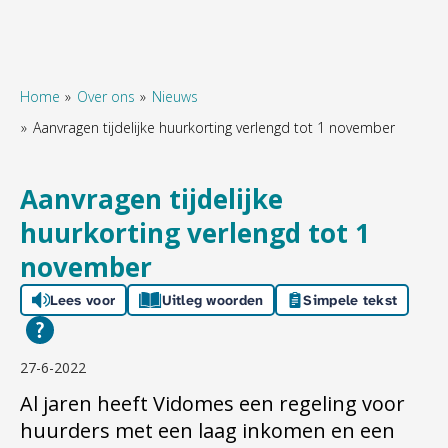
Home
Over ons
Nieuws
Aanvragen tijdelijke huurkorting verlengd tot 1 november
Naar hoofdinhoud
Naar hoofdnavigatiemenu
Naar zoeken
Aanvragen tijdelijke
huurkorting verlengd tot 1
november
Lees voor
Uitleg woorden
Simpele tekst
27-6-2022
Al jaren heeft Vidomes een regeling voor
huurders met een laag inkomen en een