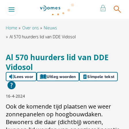
Naar de homepage
Ga naar Hoofd
Home
Over ons
Nieuws
Al 570 huurders lid van DDE Vidosol
Naar hoofdinhoud
Naar hoofdnavigatiemenu
Naar zoeken
Al 570 huurders lid van DDE
Vidosol
Lees voor
Uitleg woorden
Simpele tekst
16-4-2024
Ook de komende tijd plaatsen we weer
zonnepanelen op hoogbouwdaken.
Bewoners die daar (dichtbij) wonen,