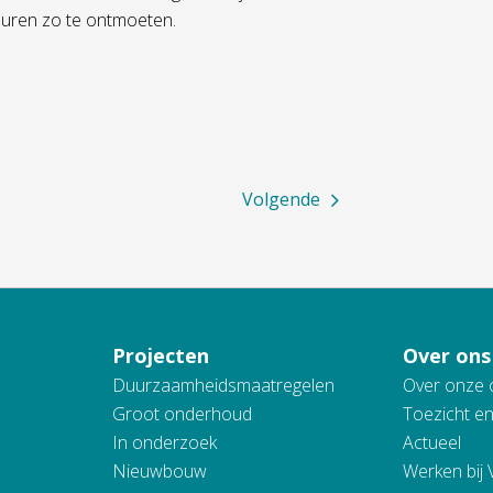
uren zo te ontmoeten.
Volgende
Projecten
Over ons
Duurzaamheidsmaatregelen
Over onze 
Groot onderhoud
Toezicht e
In onderzoek
Actueel
Nieuwbouw
Werken bij