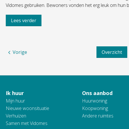
Vidomes gebruiken. Bewoners vonden het erg leuk om hun b
Lees verder
Vorige
Overzicht
Ik huur
Ons aanbod
Contactinformatie
Mijn huur
Huurwoning
Nieuwe woonsituatie
Koopwoning
Verhuizen
Andere ruimtes
Samen met Vidomes