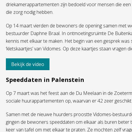
driekamerappartementen zijn bedoeld voor mensen die een g
die zorg nodig hebben.
Op 14 maart vierden de bewoners de opening samen met we
bestuurder Daphne Braal. In ontmoetingsruimte De Buiten
kennis met elkaar te maken. Het begin van een gesprek was 
‘kletskaartjes’ van Vidomes. Op deze kaartjes staan vragen di
Bekijk de video
Speeddaten in Palenstein
Op 7 maart was het feest aan de Du Meelaan in de Zoeterme
sociale huurappartementen op, waarvan er 42 zeer geschikt 
Samen met de nieuwe huurders proostte Vidomes-bestuurd
gingen de bewoners speeddaten om elkaar als buren beter 
keer van tafel om met elkaar te praten. Ze mochten zelf vra