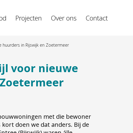
od
Projecten
Over ons
Contact
e huurders in Rijswijk en Zoetermeer
ijl voor nieuwe
n Zoetermeer
uwbouwwoningen met die bewoner
ds kort doen we dat anders. Bij de
ntree (Rijswijk) waren álle