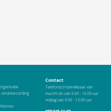
Contact
organisatie
Telefonisch bereikbaar van:
n verantwoording
ma t/m do van 9.00 - 16.00 uur
vrijdag van 9.00 - 13.00 uur
 Vidomes