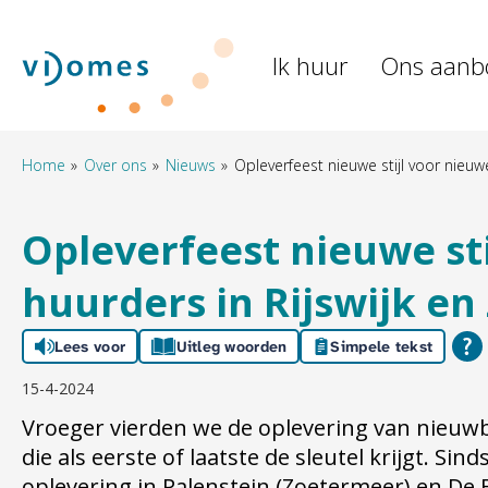
Naar de homepage
Ik huur
Ons aanb
Naar hoofdinhoud
Naar hoofdnavigatiemenu
Naar zoeken
Home
Over ons
Nieuws
Opleverfeest nieuwe stijl voor nieuw
Opleverfeest nieuwe st
huurders in Rijswijk e
Lees voor
Uitleg woorden
Simpele tekst
15-4-2024
Vroeger vierden we de oplevering van nie
die als eerste of laatste de sleutel krijgt. Sin
oplevering in Palenstein (Zoetermeer) en De E