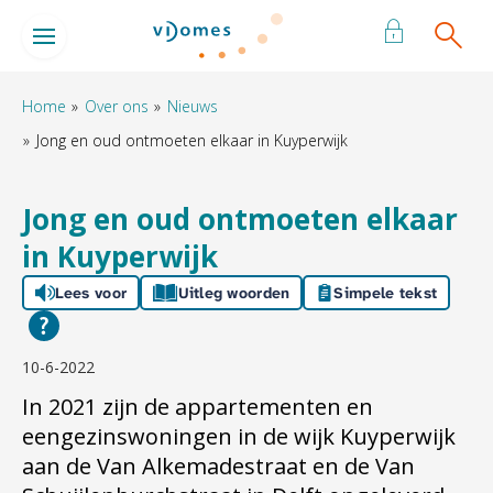
Naar de homepage
Ga naar Hoofd
Home
Over ons
Nieuws
Jong en oud ontmoeten elkaar in Kuyperwijk
Naar hoofdinhoud
Naar hoofdnavigatiemenu
Naar zoeken
Jong en oud ontmoeten elkaar
in Kuyperwijk
Lees voor
Uitleg woorden
Simpele tekst
10-6-2022
In 2021 zijn de appartementen en
eengezinswoningen in de wijk Kuyperwijk
aan de Van Alkemadestraat en de Van