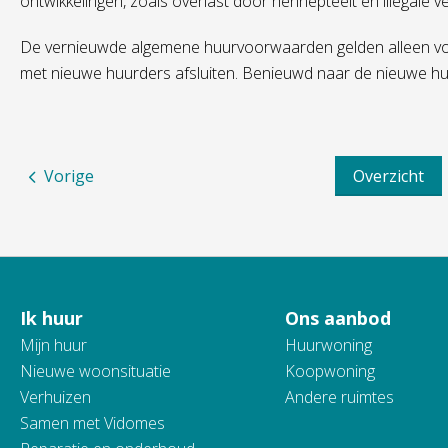
ontwikkelingen, zoals overlast door hennepteelt en illegale 
De vernieuwde algemene huurvoorwaarden gelden alleen vo
met nieuwe huurders afsluiten. Benieuwd naar de nieuwe 
Vorige
Overzicht
Ik huur
Ons aanbod
Contactinformatie
Mijn huur
Huurwoning
Nieuwe woonsituatie
Koopwoning
Verhuizen
Andere ruimtes
Samen met Vidomes