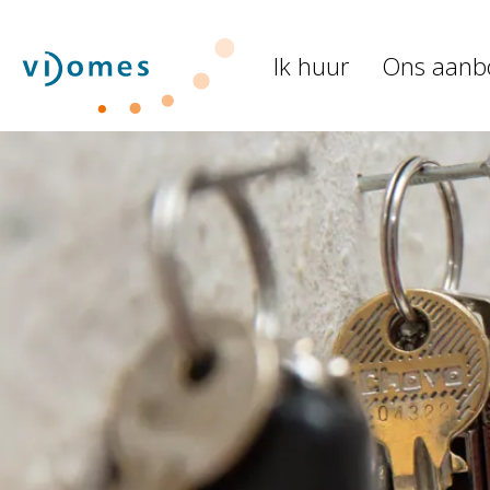
Naar de homepage
Ik huur
Ons aanb
Naar hoofdinhoud
Naar hoofdnavigatiemenu
Naar zoeken