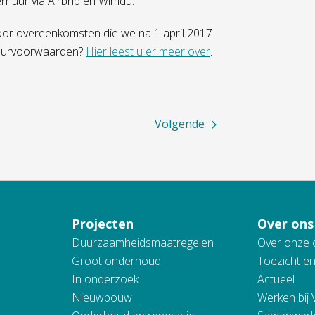
verhuur via Airbnb en Wimdu.
or overeenkomsten die we na 1 april 2017
huurvoorwaarden?
Hier leest u er meer over
.
Volgende
Projecten
Over ons
Duurzaamheidsmaatregelen
Over onze 
Groot onderhoud
Toezicht e
In onderzoek
Actueel
Nieuwbouw
Werken bij