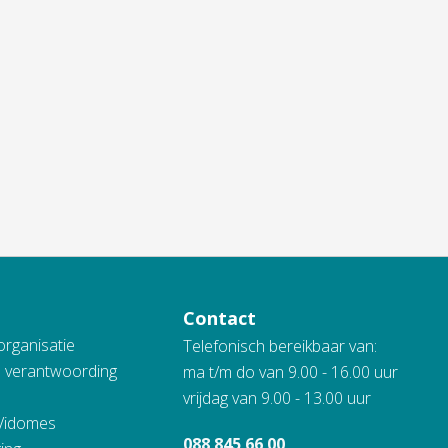
Contact
organisatie
Telefonisch bereikbaar van:
n verantwoording
ma t/m do van 9.00 - 16.00 uur
vrijdag van 9.00 - 13.00 uur
 Vidomes
088 845 66 00