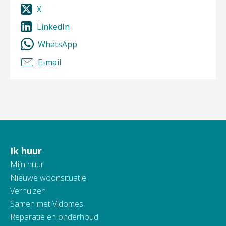
X
LinkedIn
WhatsApp
E-mail
Ik huur
Contactinformatie
Mijn huur
Nieuwe woonsituatie
Verhuizen
Samen met Vidomes
Reparatie en onderhoud