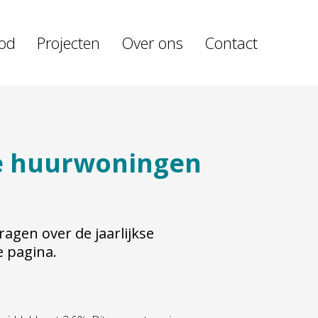
od
Projecten
Over ons
Contact
e huurwoningen
agen over de jaarlijkse
e pagina.