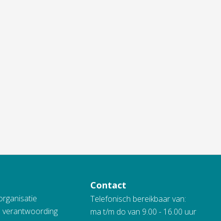
Contact
organisatie
Telefonisch bereikbaar van:
n verantwoording
ma t/m do van 9.00 - 16.00 uur