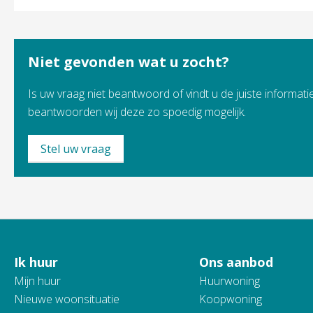
Niet gevonden wat u zocht?
Is uw vraag niet beantwoord of vindt u de juiste informatie
beantwoorden wij deze zo spoedig mogelijk.
Stel uw vraag
Ik huur
Ons aanbod
Contactinformatie
Mijn huur
Huurwoning
Nieuwe woonsituatie
Koopwoning