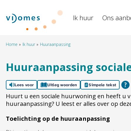
Naar de homepage
Ik huur
Ons aanb
Naar hoofdinhoud
Naar hoofdnavigatiemenu
Naar zoeken
Home
Ik huur
Huuraanpassing
Huuraanpassing social
Lees voor
Uitleg woorden
Simpele tekst
Huurt u een sociale huurwoning en heeft u vr
huuraanpassing? U leest er alles over op dez
Toelichting op de huuraanpassing